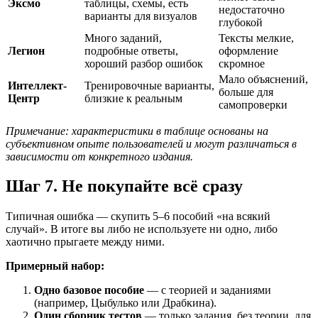
Эксмо
таблицы, схемы, есть
недостаточно
варианты для визуалов
глубокой
Много заданий,
Тексты мелкие,
Легион
подробные ответы,
оформление
хороший разбор ошибок
скромное
Мало объяснений,
Интеллект-
Тренировочные варианты,
больше для
Центр
близкие к реальным
самопроверки
Примечание: характеристики в таблице основаны на
субъективном опыте пользователей и могут различаться в
зависимости от конкретного издания.
Шаг 7. Не покупайте всё сразу
Типичная ошибка — скупить 5–6 пособий «на всякий
случай». В итоге вы либо не используете ни одно, либо
хаотично прыгаете между ними.
Примерный набор:
Одно базовое пособие
— с теорией и заданиями
(например, Цыбулько или Драбкина).
Один сборник тестов
— только задания, без теории, для