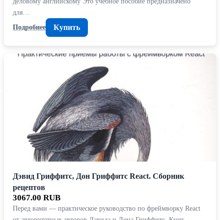
деловому английскому Это учебное пособие предназначено
для…
Купить
Подробнее
Дэвид Гриффитс, Дон Гриффитс React. Сборник
рецептов
3067.00 RUB
Перед вами — практическое руководство по фреймворку React
от авторитетных авторов Дэвида и Дона Гриффитс. Книг…