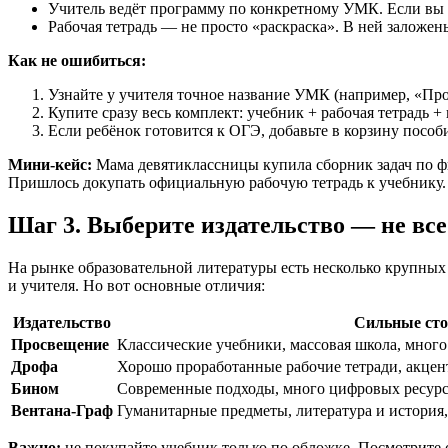
Учитель ведёт программу по конкретному УМК. Если вы к
Рабочая тетрадь — не просто «раскраска». В ней заложен
Как не ошибиться:
Узнайте у учителя точное название УМК (например, «П
Купите сразу весь комплект: учебник + рабочая тетрадь +
Если ребёнок готовится к ОГЭ, добавьте в корзину пособ
Мини-кейс:
Мама девятиклассницы купила сборник задач по фи
Пришлось докупать официальную рабочую тетрадь к учебнику
Шаг 3. Выберите издательство — не вс
На рынке образовательной литературы есть несколько крупных 
и учителя. Но вот основные отличия:
Издательство
Сильные ст
Просвещение
Классические учебники, массовая школа, мног
Дрофа
Хорошо проработанные рабочие тетради, акцен
Бином
Современные подходы, много цифровых ресурс
Вентана-Граф
Гуманитарные предметы, литература и история
Важно:
не покупайте учебник только по обложке. Посмотрите 