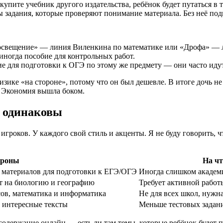
упите учебник другого издательства, ребёнок будет путаться в 
ы задания, которые проверяют понимание материала. Без неё под
росвещение» — линия Виленкина по математике или «Дрофа» — 
 иногда пособие для контрольных работ.
ие для подготовки к ОГЭ по этому же предмету — они часто идут
зике «на стороне», потому что он был дешевле. В итоге дочь н
. Экономия вышла боком.
е одинаковы
игроков. У каждого свой стиль и акценты. Я не буду говорить, 
ороны
На чт
о материалов для подготовки к ЕГЭ/ОГЭ
Иногда слишком академи
т на биологию и географию
Требует активной работ
ов, математика и информатика
Не для всех школ, нужна
, интересные тексты
Меньше тестовых задани
содержание онлайн — есть ли там темы, которые ребёнок будет