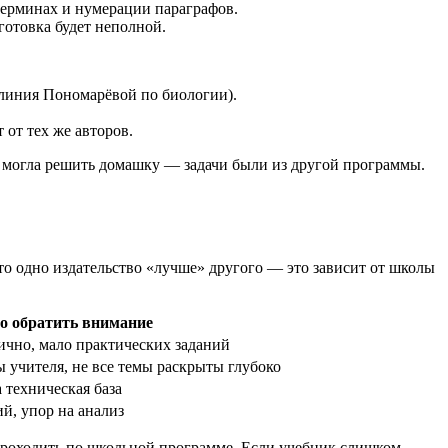
терминах и нумерации параграфов.
готовка будет неполной.
линия Пономарёвой по биологии).
 от тех же авторов.
е могла решить домашку — задачи были из другой программы.
что одно издательство «лучше» другого — это зависит от школы
о обратить внимание
чно, мало практических заданий
ы учителя, не все темы раскрыты глубоко
 техническая база
й, упор на анализ
 проходить по школьной программе. Если учебник слишком