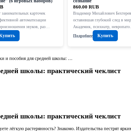
ие" (6 игровых наборов)
сознание
UB
860.00 RUB
т занимательных карточек
Владимир Михайлович Бехтерев
ффективной автоматизации
оставившая глубокий след в мир
произношения звуков, раз…
Академик, психиатр, невропат
Купить
Купить
Подробнее
ки и пособия для средней школы: …
редней школы: практический чеклист
редней школы: практический чеклист
вуете лёгкую растерянность? Знакомо. Издательства пестрят ярк