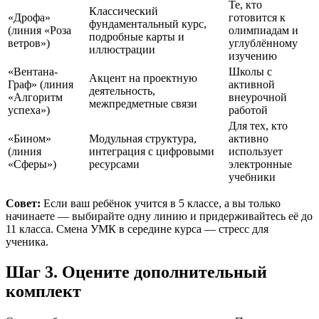
Те, кто
Классический
«Дрофа»
готовится к
фундаментальный курс,
(линия «Роза
олимпиадам и
подробные карты и
ветров»)
углублённому
иллюстрации
изучению
«Вентана-
Школы с
Акцент на проектную
Граф» (линия
активной
деятельность,
«Алгоритм
внеурочной
межпредметные связи
успеха»)
работой
Для тех, кто
«Бином»
Модульная структура,
активно
(линия
интеграция с цифровыми
использует
«Сферы»)
ресурсами
электронные
учебники
Совет:
Если ваш ребёнок учится в 5 классе, а вы только
начинаете — выбирайте одну линию и придерживайтесь её до
11 класса. Смена УМК в середине курса — стресс для
ученика.
Шаг 3. Оцените дополнительный
комплект