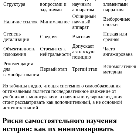
Структура
вопросами и
научным
элементами
заданиями
аппаратом
нарратива
Обширный
Выборочные
Наличие ссылок
Минимальное
научный
сноски
аппарат
Степень
Низкая или
Средняя
Высокая
детализации
средняя
Допускает
Объективность
Стремится к
Часто
авторскую
изложения
нейтральности
ангажирована
позицию
Рекомендация
Вспомогатель
для
Первый этап
Третий этап
материал
самообразования
Из таблицы видно, что для системного самообразования
оптимальным является последовательное движение от
учебников к монографиям, а научно-популярные издания
стоит рассматривать как дополнительный, а не основной
источник знаний.
Риски самостоятельного изучения
истории: как их минимизировать