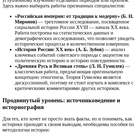
углубленному изучению отдельных периодов или проблем.
Здесь важно выбирать работы признанных специалистов:
«Российская империя: от традиции к модерну» (Б. Н.
Миронов)
— трехтомное исследование, посвященное
социальной истории России XVIII — начала XX века.
Работа построена на статистических данных и
демографических исследованиях, что позволяет увидеть
исторические процессы в количественном измерении.
«История России: XX век» (А. Б. Зубов)
— анализ
ключевых событий советского периода с акцентом на
политическую историю и историю повседневности.
«Древняя Русь и Великая степь» (Л. Н. Гумилев)
—
классическая работа, предлагающая оригинальную
концепцию этногенеза. Теория Гумилева является
дискуссионной, поэтому ее стоит изучать в комплексе с
критическими комментариями других историков.
Продвинутый уровень: источниковедение и
историография
Для тех, кто хочет не просто знать факты, но и понимать, как
историки приходят к своим выводам, необходимы пособия по
методологии истории: