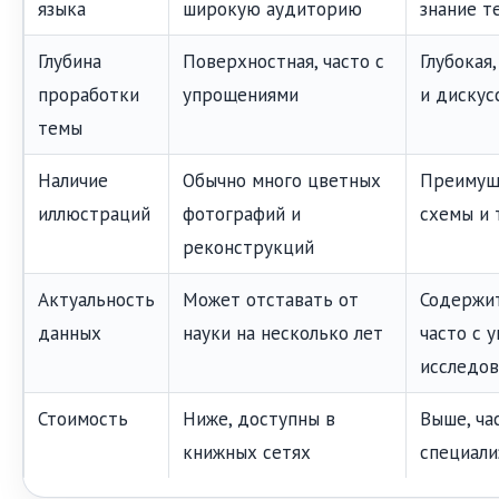
языка
широкую аудиторию
знание т
Глубина
Поверхностная, часто с
Глубокая
проработки
упрощениями
и дискус
темы
Наличие
Обычно много цветных
Преимущ
иллюстраций
фотографий и
схемы и 
реконструкций
Актуальность
Может отставать от
Содержи
данных
науки на несколько лет
часто с 
исследов
Стоимость
Ниже, доступны в
Выше, ча
книжных сетях
специали