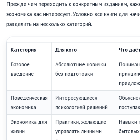
Прежде чем переходить к конкретным изданиям, важн
экономика вас интересует. Условно все книги для н
разделить на несколько категорий.
Категория
Для кого
Что даё
Базовое
Абсолютные новички
Пониман
введение
без подготовки
принципо
предлож
Поведенческая
Интересующиеся
Объясне
экономика
психологией решений
поступа
Экономика для
Практики, желающие
Навыки 
жизни
управлять личными
бытовых