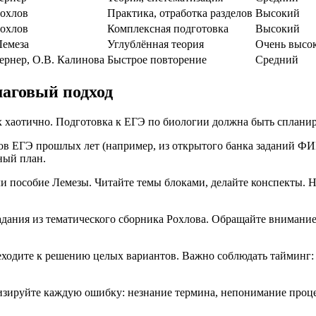
Рохлов
Практика, отработка разделов
Высокий
Рохлов
Комплексная подготовка
Высокий
Лемеза
Углублённая теория
Очень высо
Лернер, О.В. Калинова
Быстрое повторение
Средний
шаговый подход
их хаотично. Подготовка к ЕГЭ по биологии должна быть спланир
ов ЕГЭ прошлых лет (например, из открытого банка заданий ФИП
ный план.
 пособие Лемезы. Читайте темы блоками, делайте конспекты. Н
дания из тематического сборника Рохлова. Обращайте внимание 
еходите к решению целых вариантов. Важно соблюдать тайминг: 
зируйте каждую ошибку: незнание термина, непонимание процес