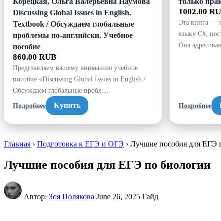
Корецкая, Ольга Валерьевна Наумова
только пра
1002.00 R
Discussing Global Issues in English.
Эта книга — 
Textbook / Обсуждаем глобальные
языку C#, пос
проблемы по-английски. Учебное
Она адресов
пособие
860.00 RUB
Представляем вашему вниманию учебное
пособие «Discussing Global Issues in English /
Обсуждаем глобальные пробл…
Купить
Подробнее
Подробнее
Главная
›
Подготовка к ЕГЭ и ОГЭ
› Лучшие пособия для ЕГЭ
Лучшие пособия для ЕГЭ по биологии
Автор:
Зоя Полякова
June 26, 2025
Гайд