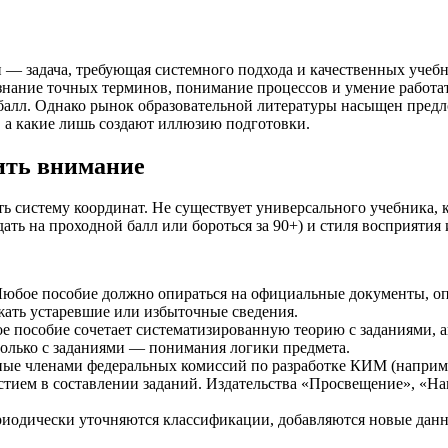
 — задача, требующая системного подхода и качественных учеб
знание точных терминов, понимание процессов и умение работ
й балл. Однако рынок образовательной литературы насыщен предл
, а какие лишь создают иллюзию подготовки.
тить внимание
ь систему координат. Не существует универсального учебника,
сдать на проходной балл или бороться за 90+) и стиля восприяти
Любое пособие должно опираться на официальные документы, оп
ать устаревшие или избыточные сведения.
ое пособие сочетает систематизированную теорию с заданиями,
только с заданиями — понимания логики предмета.
ные членами федеральных комиссий по разработке КИМ (например
астием в составлении заданий. Издательства «Просвещение», «Н
ериодически уточняются классификации, добавляются новые данн