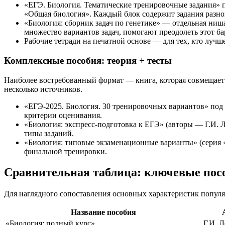
«ЕГЭ. Биология. Тематические тренировочные задания» п
«Общая биология». Каждый блок содержит задания разног
«Биология: сборник задач по генетике» — отдельная ни
множество вариантов задач, помогают преодолеть этот ба
Рабочие тетради на печатной основе — для тех, кто луч
Комплексные пособия: теория + тесты
Наиболее востребованный формат — книга, которая совмещает 
несколько источников.
«ЕГЭ-2025. Биология. 30 тренировочных вариантов» под 
критерии оценивания.
«Биология: экспресс-подготовка к ЕГЭ» (авторы — Г.И. 
типы заданий.
«Биология: типовые экзаменационные варианты» (серия 
финальной тренировки.
Сравнительная таблица: ключевые пос
Для наглядного сопоставления основных характеристик попул
Название пособия
«Биология: полный курс»
Г.И. 