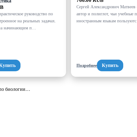
766.00 RUB
ктика
UB
Сергей Александрович Матвеев 
практическое руководство по
автор и полиглот, чьи учебные 
троенное на реальных задачах.
иностранным языкам пользуют
ана начинающим п…
Купить
Купить
Подробнее
 по биологии…