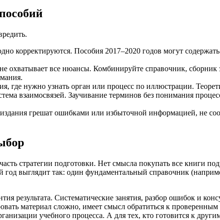
пособий
вредить.
одно корректируются. Пособия 2017–2020 годов могут содержать
не охватывает все нюансы. Комбинируйте справочник, сборник 
мания.
ния, где нужно узнать орган или процесс по иллюстрации. Теоре
истема взаимосвязей. Заучивание терминов без понимания процес
 издания грешат ошибками или избыточной информацией, не со
выбор
часть стратегии подготовки. Нет смысла покупать все книги под
 год выглядит так: один фундаментальный справочник (например
нтия результата. Систематические занятия, разбор ошибок и ко
ровать материал сложно, имеет смысл обратиться к проверенным
анизации учебного процесса. А для тех, кто готовится к други