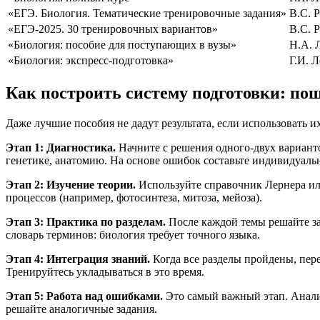
«ЕГЭ. Биология. Тематические тренировочные задания»
В.С. 
«ЕГЭ-2025. 30 тренировочных вариантов»
В.С. 
«Биология: пособие для поступающих в вузы»
Н.А. 
«Биология: экспресс-подготовка»
Г.И. 
Как построить систему подготовки: по
Даже лучшие пособия не дадут результата, если использовать 
Этап 1: Диагностика.
Начните с решения одного-двух вариант
генетике, анатомию. На основе ошибок составьте индивидуаль
Этап 2: Изучение теории.
Используйте справочник Лернера или
процессов (например, фотосинтеза, митоза, мейоза).
Этап 3: Практика по разделам.
После каждой темы решайте за
словарь терминов: биология требует точного языка.
Этап 4: Интеграция знаний.
Когда все разделы пройдены, пер
Тренируйтесь укладываться в это время.
Этап 5: Работа над ошибками.
Это самый важный этап. Анали
решайте аналогичные задания.