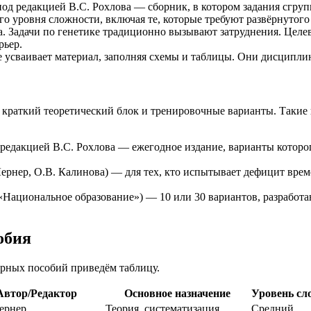
од редакцией В.С. Рохлова — сборник, в котором задания сгруп
о уровня сложности, включая те, которые требуют развёрнутого 
ша. Задачи по генетике традиционно вызывают затруднения. Це
рьер.
ше усваивает материал, заполняя схемы и таблицы. Они дисцип
краткий теоретический блок и тренировочные варианты. Такие п
редакцией В.С. Рохлова — ежегодное издание, варианты которог
Лернер, О.В. Калинова) — для тех, кто испытывает дефицит вре
«Национальное образование») — 10 или 30 вариантов, разработ
обия
ярных пособий приведём таблицу.
Автор/Редактор
Основное назначение
Уровень сл
Лернер
Теория, систематизация
Средний