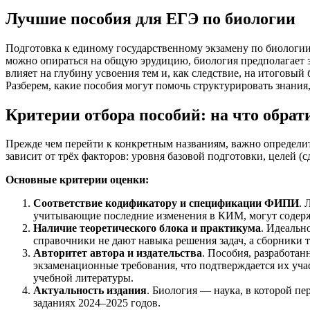
Лучшие пособия для ЕГЭ по биологии
Подготовка к единому государственному экзамену по биологии
можно опираться на общую эрудицию, биология предполагает 
влияет на глубину усвоения тем и, как следствие, на итоговы
Разберем, какие пособия могут помочь структурировать знания
Критерии отбора пособий: на что обра
Прежде чем перейти к конкретным названиям, важно определит
зависит от трёх факторов: уровня базовой подготовки, целей (
Основные критерии оценки:
Соответствие кодификатору и спецификации ФИПИ
. 
учитывающие последние изменения в КИМ, могут содерж
Наличие теоретического блока и практикума
. Идеальн
справочники не дают навыка решения задач, а сборники 
Авторитет автора и издательства
. Пособия, разработан
экзаменационные требования, что подтверждается их уч
учебной литературы.
Актуальность издания
. Биология — наука, в которой п
заданиях 2024–2025 годов.