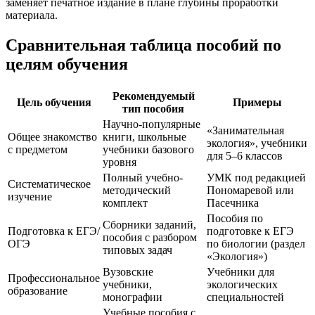
заменяет печатное издание в плане глубины проработки
материала.
Сравнительная таблица пособий по
целям обучения
Рекомендуемый
Цель обучения
Примеры
тип пособия
Научно-популярные
«Занимательная
Общее знакомство
книги, школьные
экология», учебники
с предметом
учебники базового
для 5–6 классов
уровня
Полный учебно-
УМК под редакцией
Систематическое
методический
Пономаревой или
изучение
комплект
Пасечника
Пособия по
Сборники заданий,
Подготовка к ЕГЭ/
подготовке к ЕГЭ
пособия с разбором
ОГЭ
по биологии (раздел
типовых задач
«Экология»)
Вузовские
Учебники для
Профессиональное
учебники,
экологических
образование
монографии
специальностей
Учебные пособия с