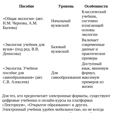
Пособие
Уровень
Особенности
Классический
учебник,
«Общая экология» (авт.
Начальный
системно
Н.М. Чернова, А.М.
вузовский
излагающий
Былова)
основы
экологии
Включает
«Экология: учебник для
современные
Базовый
вузов» (под ред. В.В.
данные и
вузовский
Денисова)
практические
примеры
Доступный
«Экология. Учебное
язык, минимум
пособие для
Для
формул,
самообразования» (авт.
самообразования
максимум
С.В. Алексеев)
примеров из
жизни
Для тех, кто предпочитает электронные форматы, существуют
цифровые учебники и онлайн-курсы на платформах
«Лекториум», «Открытое образование» и других.
Электронный учебник удобен мобильностью, но не всегда