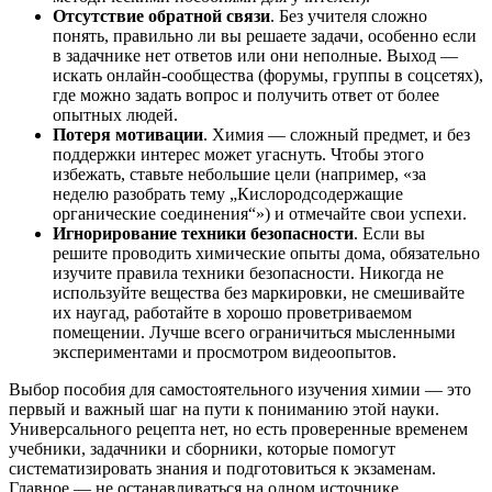
Отсутствие обратной связи
. Без учителя сложно
понять, правильно ли вы решаете задачи, особенно если
в задачнике нет ответов или они неполные. Выход —
искать онлайн-сообщества (форумы, группы в соцсетях),
где можно задать вопрос и получить ответ от более
опытных людей.
Потеря мотивации
. Химия — сложный предмет, и без
поддержки интерес может угаснуть. Чтобы этого
избежать, ставьте небольшие цели (например, «за
неделю разобрать тему „Кислородсодержащие
органические соединения“») и отмечайте свои успехи.
Игнорирование техники безопасности
. Если вы
решите проводить химические опыты дома, обязательно
изучите правила техники безопасности. Никогда не
используйте вещества без маркировки, не смешивайте
их наугад, работайте в хорошо проветриваемом
помещении. Лучше всего ограничиться мысленными
экспериментами и просмотром видеоопытов.
Выбор пособия для самостоятельного изучения химии — это
первый и важный шаг на пути к пониманию этой науки.
Универсального рецепта нет, но есть проверенные временем
учебники, задачники и сборники, которые помогут
систематизировать знания и подготовиться к экзаменам.
Главное — не останавливаться на одном источнике,