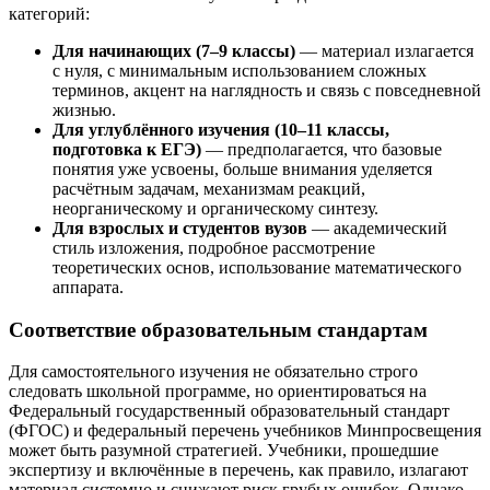
категорий:
Для начинающих (7–9 классы)
— материал излагается
с нуля, с минимальным использованием сложных
терминов, акцент на наглядность и связь с повседневной
жизнью.
Для углублённого изучения (10–11 классы,
подготовка к ЕГЭ)
— предполагается, что базовые
понятия уже усвоены, больше внимания уделяется
расчётным задачам, механизмам реакций,
неорганическому и органическому синтезу.
Для взрослых и студентов вузов
— академический
стиль изложения, подробное рассмотрение
теоретических основ, использование математического
аппарата.
Соответствие образовательным стандартам
Для самостоятельного изучения не обязательно строго
следовать школьной программе, но ориентироваться на
Федеральный государственный образовательный стандарт
(ФГОС) и федеральный перечень учебников Минпросвещения
может быть разумной стратегией. Учебники, прошедшие
экспертизу и включённые в перечень, как правило, излагают
материал системно и снижают риск грубых ошибок. Однако