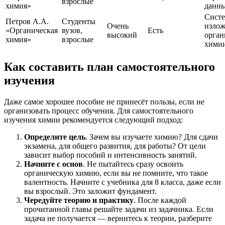
взрослые
химия»
данн
Сист
Петров А.А.
Студенты
Очень
изло
«Органическая
вузов,
Есть
высокий
орган
химия»
взрослые
хими
Как составить план самостоятельного
изучения
Даже самое хорошее пособие не принесёт пользы, если не
организовать процесс обучения. Для самостоятельного
изучения химии рекомендуется следующий подход:
Определите цель
. Зачем вы изучаете химию? Для сдачи
экзамена, для общего развития, для работы? От цели
зависит выбор пособий и интенсивность занятий.
Начните с основ
. Не пытайтесь сразу освоить
органическую химию, если вы не помните, что такое
валентность. Начните с учебника для 8 класса, даже если
вы взрослый. Это заложит фундамент.
Чередуйте теорию и практику
. После каждой
прочитанной главы решайте задачи из задачника. Если
задача не получается — вернитесь к теории, разберите