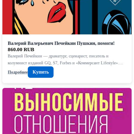
Валерий Валерьевич Печейкин Пушкин, помоги!
860.00 RUB
Валерий Печейкин — драматург, сценарист, писатель и
колумнист изданий GQ, S7, Forbes и «Коммерсант Lifestyle».…
Купить
Подробнее