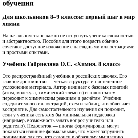
обучения
Для школьников 8–9 классов: первый шаг в мир
химии
На начальном этапе важно не отпугнуть ученика сложностью
и абстрактностью. Пособия для этого возраста обычно
сочетают доступное изложение с наглядными иллюстрациями
и простыми опытами.
Учебник Габриеляна О.С. «Химия. 8 класс»
Это распространённый учебник в российских школах. Его
главное достоинство — чёткая структура и постепенное
усложнение материала. Автор начинает с базовых понятий
(атом, молекула, химический элемент) и только затем
переходит к химическим реакциям и расчётам. Учебник
содержит много иллюстраций, схем и таблиц, что облегчает
восприятие. Для самостоятельного изучения он подходит,
если у ученика есть хотя бы минимальная поддержка
(например, возможность задать вопрос учителю или
родителю). Недостаток — иногда формулировки могут
показаться излишне формальными, что может затруднить
понимание для тех, кто склонен к образному мышлению.