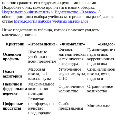
полезно сравнить его с другими крупными игроками.
Подробнее о них можно прочитать в наших обзорах:
Издательство «Физматлит»
и
Издательство «Владос»
. А
общие принципы выбора учебных материалов мы разобрали в
статье
Методология выбора учебных материалов
.
Ниже представлена таблица, которая поможет увидеть
ключевые различия.
Критерий
«Просвещение»
«Физматлит»
«Владос
Физико-
Гуманитарные 
Школьные
Основной
математическая
педагогика,
учебники по
профиль
и техническая
коррекционная
всем предметам
литература
педагогика
Массовая
Углублённое
Специализиро
Охват
школа, 1–11
изучение, вузы,
школы, вузы,
аудитории
классы, вузы
СПО
педагоги
Наличие в
Максимальное
Ограниченное
Ограниченное
федеральном
количество
количество
количество
перечне
позиций
Развитая
Цифровые
платформа, но
Слабо
Минимально
продукты
качество
представлены
неоднородно