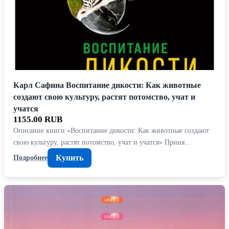
Карл Сафина Воспитание дикости: Как животные
создают свою культуру, растят потомство, учат и
учатся
1155.00 RUB
Описание книги «Воспитание дикости: Как животные создают
свою культуру, растят потомство, учат и учатся» Приня…
Купить
Подробнее