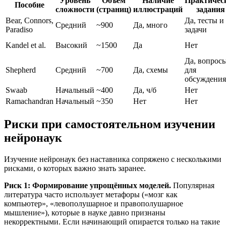
Уровень
Объём
Наличие
Практичес
Пособие
сложности
(страниц)
иллюстраций
задания
Bear, Connors,
Да, тесты и
Средний
~900
Да, много
Paradiso
задачи
Kandel et al.
Высокий
~1500
Да
Нет
Да, вопрос
Shepherd
Средний
~700
Да, схемы
для
обсуждения
Swaab
Начальный
~400
Да, ч/б
Нет
Ramachandran
Начальный
~350
Нет
Нет
Риски при самостоятельном изучении
нейронаук
Изучение нейронаук без наставника сопряжено с несколькими
рисками, о которых важно знать заранее.
Риск 1: Формирование упрощённых моделей.
Популярная
литература часто использует метафоры («мозг как
компьютер», «левополушарное и правополушарное
мышление»), которые в науке давно признаны
некорректными. Если начинающий опирается только на такие