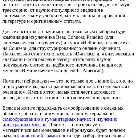
пытаться объять необъятное, а выстроить последовательную
траекторию: от научно-популярного введения к
систематическому учебнику, затем к специализированной
литературе и оригинальным статьям.
Для тех, кто только начинает, оптимальным выбором будет
комбинация из учебника Bear, Connors, Paradiso (для
систематического изучения) и курса «Нейронауки для всех»
на Coursera (для структурированного онлайн-обучения).
Параллельно стоит использовать 3D-атласы для визуализации
анатомии и хотя бы раз в месяц читать одну научно-
популярную статью из надёжного источника (например,
журнал «В мире науки» или Scientific American).
Помните: нейронауки — это не только про знание фактов, но
и про умение задавать правильные вопросы и сомневаться в
очевидном. Именно этот навык отличает настоящего
исследователя от пассивного потребителя информации.
Если вы хотите продолжить самообразование в смежных
областях, обратите внимание на наши материалы по
самообразованию в гуманитарных науках
и
изучению
иностранных языков
. Для тех, кто интересуется
математическими моделями в нейронауках, будет полезен
раздел
финансовой грамотности
, где разбираются основы