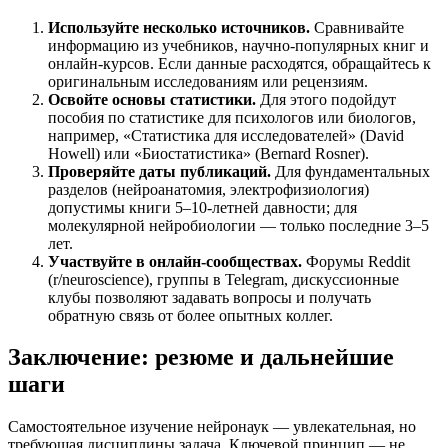
Используйте несколько источников.
Сравнивайте
информацию из учебников, научно-популярных книг и
онлайн-курсов. Если данные расходятся, обращайтесь к
оригинальным исследованиям или рецензиям.
Освойте основы статистики.
Для этого подойдут
пособия по статистике для психологов или биологов,
например, «Статистика для исследователей» (David
Howell) или «Биостатистика» (Bernard Rosner).
Проверяйте даты публикаций.
Для фундаментальных
разделов (нейроанатомия, электрофизиология)
допустимы книги 5–10-летней давности; для
молекулярной нейробиологии — только последние 3–5
лет.
Участвуйте в онлайн-сообществах.
Форумы Reddit
(r/neuroscience), группы в Telegram, дискуссионные
клубы позволяют задавать вопросы и получать
обратную связь от более опытных коллег.
Заключение: резюме и дальнейшие
шаги
Самостоятельное изучение нейронаук — увлекательная, но
требующая дисциплины задача. Ключевой принцип — не