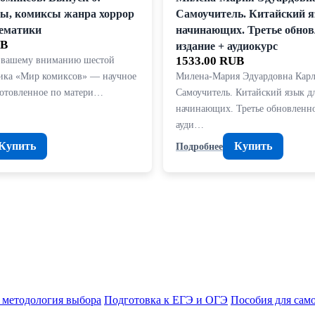
ы, комиксы жанра хоррор
Самоучитель. Китайский я
тематики
начинающих. Третье обнов
UB
издание + аудиокурс
 вашему вниманию шестой
1533.00 RUB
ика «Мир комиксов» — научное
Милена-Мария Эдуардовна Карл
готовленное по матери…
Самоучитель. Китайский язык д
начинающих. Третье обновленно
ауди…
Купить
Купить
Подробнее
 методология выбора
Подготовка к ЕГЭ и ОГЭ
Пособия для сам