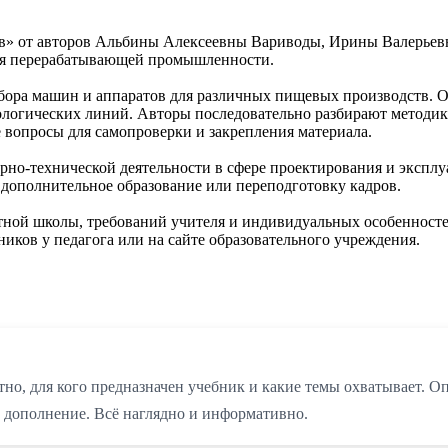
в» от авторов Альбины Алексеевны Вариводы, Ирины Валерьев
ния перерабатывающей промышленности.
ора машин и аппаратов для различных пищевых производств. О
нологических линий. Авторы последовательно разбирают методи
 вопросы для самопроверки и закрепления материала.
но-технической деятельности в сфере проектирования и эксплуа
 дополнительное образование или переподготовку кадров.
тной школы, требований учителя и индивидуальных особенност
ников у педагога или на сайте образовательного учреждения.
тно, для кого предназначен учебник и какие темы охватывает. Оп
 дополнение. Всё наглядно и информативно.