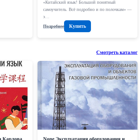
«Китайский язык! Большой понятный
самоучитель. Всё подробно и по полочкам» —
э…
Купить
Подробнее
Смотреть каталог
а Карлова
None Эксплуатация оборудования и