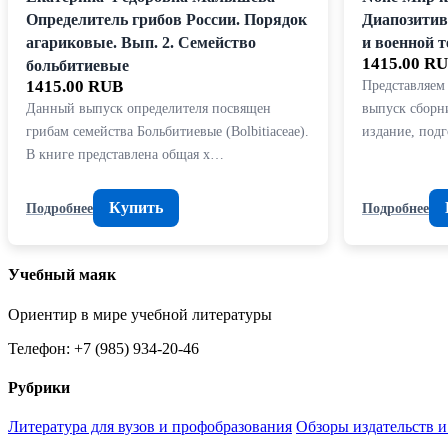
Определитель грибов России. Порядок
Диапозитив
агариковые. Вып. 2. Семейство
и военной 
1415.00 R
больбитиевые
1415.00 RUB
Представляем
Данный выпуск определителя посвящен
выпуск сборн
грибам семейства Больбитиевые (Bolbitiaceae).
издание, под
В книге представлена общая х…
Купить
Подробнее
Подробнее
Учебный маяк
Ориентир в мире учебной литературы
Телефон: +7 (985) 934-20-46
Рубрики
Литература для вузов и профобразования
Обзоры издательств и