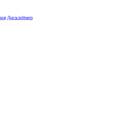
ния
Дисклеймер