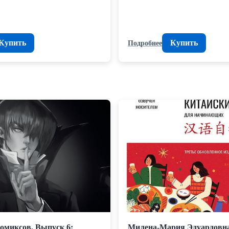
Купить
Купить
Подробнее
омиксов. Выпуск 6:
Милена-Мария Эдуардовн