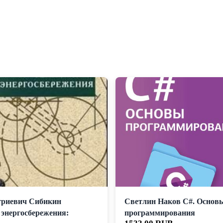
риевич Сибикин
Светлин Наков C#. Основ
 энергосбережения:
программирования