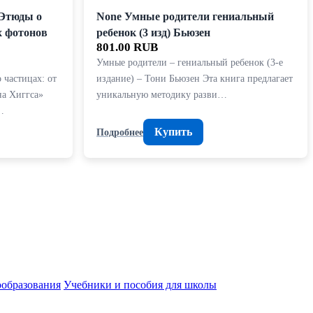
Этюды о
None Умные родители гениальный
х фотонов
ребенок (3 изд) Бьюзен
801.00 RUB
Умные родители – гениальный ребенок (3-е
 частицах: от
издание) – Тони Бьюзен Эта книга предлагает
на Хиггса»
уникальную методику разви…
…
Купить
Подробнее
ообразования
Учебники и пособия для школы