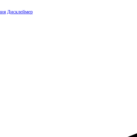
ния
Дисклеймер