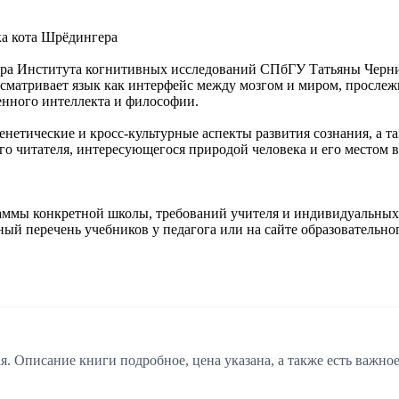
ка кота Шрёдингера
тора Института когнитивных исследований СПбГУ Татьяны Черни
рассматривает язык как интерфейс между мозгом и миром, прос
енного интеллекта и философии.
 генетические и кросс-культурные аспекты развития сознания, 
о читателя, интересующегося природой человека и его местом в
раммы конкретной школы, требований учителя и индивидуальных
ый перечень учебников у педагога или на сайте образовательно
. Описание книги подробное, цена указана, а также есть важно