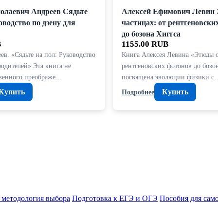
олаевич Андреев Сядьте
Алексей Ефимович Левин 
оводство по дзену для
частицах: от рентгеновски
до бозона Хиггса
B
1155.00 RUB
в. «Сядьте на пол: Руководство
Книга Алексея Левина «Этюды о
родителей» Эта книга не
рентгеновских фотонов до бозо
венного преображе…
посвящена эволюции физики с
Купить
Купить
Подробнее
 методология выбора
Подготовка к ЕГЭ и ОГЭ
Пособия для сам