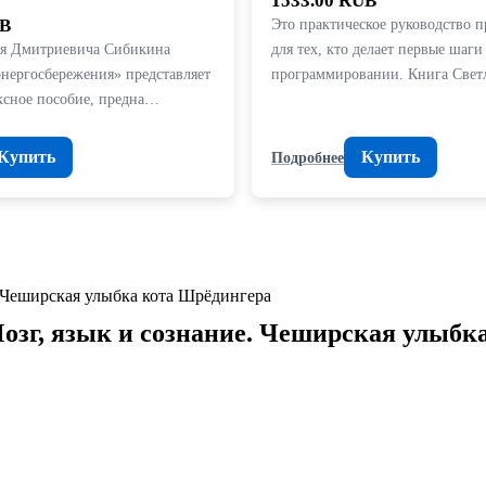
1533.00 RUB
UB
Это практическое руководство п
я Дмитриевича Сибикина
для тех, кто делает первые шаги
энергосбережения» представляет
программировании. Книга Све
ксное пособие, предна…
Купить
Купить
Подробнее
озг, язык и сознание. Чеширская улыбк