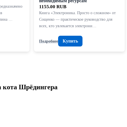
необходимым ресурсам
редназначено
1155.00 RUB
 в
Книга «Электроника. Просто о сложном» от
тлина …
Сощенко — практическое руководство для
всех, кто увлекается электрони…
Купить
Подробнее
а кота Шрёдингера