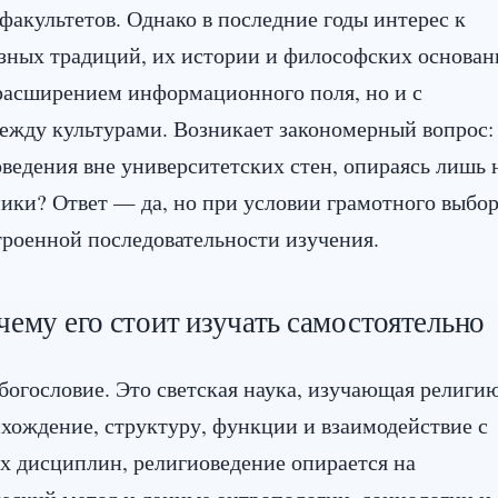
акультетов. Однако в последние годы интерес к
зных традиций, их истории и философских основан
с расширением информационного поля, но и с
ежду культурами. Возникает закономерный вопрос:
ведения вне университетских стен, опираясь лишь 
ики? Ответ — да, но при условии грамотного выбо
троенной последовательности изучения.
чему его стоит изучать самостоятельно
 богословие. Это светская наука, изучающая религи
хождение, структуру, функции и взаимодействие с
х дисциплин, религиоведение опирается на
еский метод и данные антропологии, социологии и