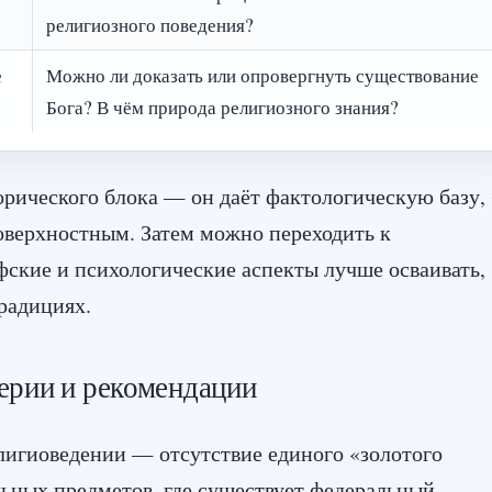
религиозного поведения?
е
Можно ли доказать или опровергнуть существование
Бога? В чём природа религиозного знания?
орического блока — он даёт фактологическую базу, 
оверхностным. Затем можно переходить к
ские и психологические аспекты лучше осваивать,
радициях.
ерии и рекомендации
лигиоведении — отсутствие единого «золотого
льных предметов, где существует федеральный