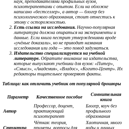
наук, преподавателями профильных вузов,
психотерапевтами с опытом. Если на обложке
написано «бестселлер», а автор — блогер без
психологического образования, стоит отнестись к
этому с осторожностью.
Есть ссылки на исследования.
Научно-популярная
литература должна опираться на эксперименты и
данные. Если книга пестрит утверждениями вроде
«учёные доказали», но не приводит названия
исследования или года — это повод задуматься.
Издательство специализируется на учебной
литературе.
Обратите внимание на издательства,
которые выпускают учебники для вузов: «Питер»,
«Смысл», «Академия», «Владос», «Когито-Центр». Их
редакторы тщательнее проверяют факты.
Таблица: как отличить учебник от популярной брошюры
Сомнительная
Параметр
Качественное пособие
книга
Профессор, доцент,
Блогер, коуч без
Автор
практикующий
профильного
психотерапевт
образования
Чёткая: теория,
Хаотичная, много
Структура
примеры, вопросы для
воды и личных