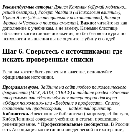
Рекомендуемые авторы:
Дэниел Канеман («Думай медленно...
решай быстро»), Роберт Чалдини («Психология влияния»),
Ирвин Ялом («Экзистенциальная психотерапия»), Виктор
Франкл («Человек в поисках смысла»).
Важно:
читайте их как
дополнение к учебникам, а не замену. Канеман блестяще
объясняет когнитивные искажения, но без базового курса по
психологии мышления вы не оцените глубину его идей.
Шаг 6. Сверьтесь с источниками: где
искать проверенные списки
Если вы хотите быть уверены в качестве, используйте
официальные источники.
Программы вузов.
Зайдите на сайт любого психологического
факультета (МГУ, ВШЭ, СПбГУ) и найдите раздел «Учебные
программы» или «Рекомендуемая литература» для курса
«Общая психология» или «Введение в профессию». Список,
составленный профессорами, — надёжный ориентир.
Библиотеки.
Электронные библиотеки (например, eLibrary.ru,
КиберЛенинка) содержат учебники и статьи, прошедшие
рецензирование. *
Профессиональные сообщества.
В России
есть Ассоциация когнитивно-поведенческой психотерапии,