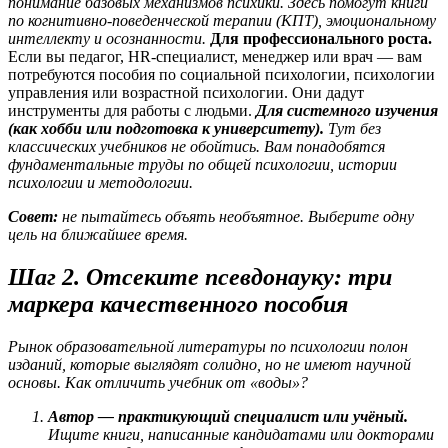
понимание базовых механизмов психики. Здесь помогут книги
по когнитивно-поведенческой терапии (КПТ), эмоциональному
интеллекту и осознанности.
Для профессионального роста.
Если вы педагог, HR-специалист, менеджер или врач — вам
потребуются пособия по социальной психологии, психологии
управления или возрастной психологии. Они дадут
инструменты для работы с людьми.
Для системного изучения
(как хобби или подготовка к университету).
Тут без
классических учебников не обойтись. Вам понадобятся
фундаментальные труды по общей психологии, истории
психологии и методологии.
Совет:
не пытайтесь объять необъятное. Выберите одну
цель на ближайшее время.
Шаг 2. Отсеките псевдонауку: три
маркера качественного пособия
Рынок образовательной литературы по психологии полон
изданий, которые выглядят солидно, но не имеют научной
основы. Как отличить учебник от «воды»?
Автор — практикующий специалист или учёный.
Ищите книги, написанные кандидатами или докторами