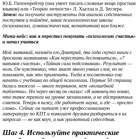
Ю.Б. Гиппенрейтер (она умеет писать сложные вещи простым
языком) или «Теории личности» Л. Хьелла и Д. Зиглера.
Зачем:
вы получите инструменты для анализа собственных
поступков и поймёте, какие психологические школы
(психоанализ, гуманистическая, когнитивная) вам ближе.
Мини-кейс: как я перестал покупать «психологию счастья»
и начал учиться
Мой знакомый, назовём его Дмитрий, два года скупал книги с
броскими названиями «Как перестать беспокоиться», «7
навыков счастья», «Тайная сила подсознания». Результат —
ноль. Он чувствовал, что знает много умных слов, но не
понимает, как это применить. Тогда я посоветовал ему
начать с учебника по общей психологии. Первые 50 страниц
дались тяжело — много терминов, нет «волшебной
таблетки». Но через месяц он сказал: «Я наконец-то понял,
что такое тревога на уровне механизмов, а не абстрактных
советов. Теперь я вижу, где работает наука, а где — просто
слова». Сейчас он читает уже профессиональную
литературу по КПТ и помогает друзьям разбираться в их
запросах — не как коуч, а как грамотный собеседник.
Шаг 4. Используйте практические