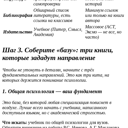
самопроверки
историй
Обширный список
Минимум ссылок
Библиография
литературы, есть
или только на книги
ссылки на классиков
автора
Массовое (АСТ,
Учебное (Питер, Смысл,
Издательство
Эксмо — не все, но
Академия)
часто)
Шаг 3. Соберите «базу»: три книги,
которые зададут направление
Чтобы не утонуть в деталях, начните с трёх
фундаментальных направлений. Это как три кита, на
которых держится понимание психологии.
1. Общая психология — ваш фундамент
Это база, без которой любая специализация повиснет в
воздухе. Лучше всего начать с учебника, написанного
доступным языком, но с академической строгостью.
Что искать:
учебник по общей психологии для вузов.
Обратите внимание на работы Р.С. Немова, А.Г. Маклакова