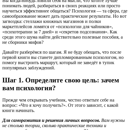
Вы когда-нибудь ловили себя на мысли, что хотите лучше
понимать людей, разбираться в своих реакциях или просто
научиться эффективнее общаться? Психология — та сфера, где
самообразование может дать практические результаты. Но вот
загвоздка: стеллажи книжных магазинов и полки
маркетплейсов ломятся от «психологии для чайников»,
«психотерапии за 7 дней» и «секретов подсознания». Как
среди этого шума найти действительно полезные пособия, а
не сборники мифов?
Давайте разберёмся по шагам. Я не буду обещать, что после
первой книги вы станете дипломированным психологом, но
помогу выстроить маршрут, который не заведёт в тупик
популярных заблуждений.
Шаг 1. Определите свою цель: зачем
вам психология?
Прежде чем открывать учебник, честно ответьте себе на
вопрос: «Что я хочу получить?». От этого зависит, с какой
книги начинать.
Для саморазвития и решения личных вопросов.
Вам нужны
не столько теории, сколько практические техники и