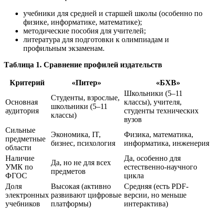
учебники для средней и старшей школы (особенно по
физике, информатике, математике);
методические пособия для учителей;
литература для подготовки к олимпиадам и
профильным экзаменам.
Таблица 1. Сравнение профилей издательств
Критерий
«Питер»
«БХВ»
Школьники (5–11
Студенты, взрослые,
Основная
классы), учителя,
школьники (5–11
аудитория
студенты технических
классы)
вузов
Сильные
Экономика, IT,
Физика, математика,
предметные
бизнес, психология
информатика, инженерия
области
Наличие
Да, особенно для
Да, но не для всех
УМК по
естественно-научного
предметов
ФГОС
цикла
Доля
Высокая (активно
Средняя (есть PDF-
электронных
развивают цифровые
версии, но меньше
учебников
платформы)
интерактива)