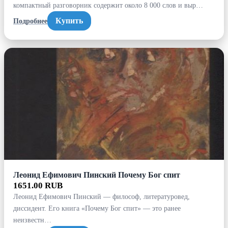
компактный разговорник содержит около 8 000 слов и выр…
Купить
Подробнее
Леонид Ефимович Пинский Почему Бог спит
1651.00 RUB
Леонид Ефимович Пинский — философ, литературовед,
диссидент. Его книга «Почему Бог спит» — это ранее
неизвестн…