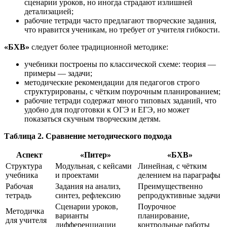
сценарии уроков, но иногда страдают излишней
детализацией;
рабочие тетради часто предлагают творческие задания,
что нравится ученикам, но требует от учителя гибкости.
«БХВ»
следует более традиционной методике:
учебники построены по классической схеме: теория —
примеры — задачи;
методические рекомендации для педагогов строго
структурированы, с чётким поурочным планированием;
рабочие тетради содержат много типовых заданий, что
удобно для подготовки к ОГЭ и ЕГЭ, но может
показаться скучным творческим детям.
Таблица 2. Сравнение методического подхода
Аспект
«Питер»
«БХВ»
Структура
Модульная, с кейсами
Линейная, с чётким
учебника
и проектами
делением на параграфы
Рабочая
Задания на анализ,
Преимущественно
тетрадь
синтез, рефлексию
репродуктивные задачи
Сценарии уроков,
Поурочное
Методичка
варианты
планирование,
для учителя
дифференциации
контрольные работы