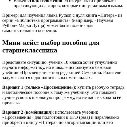
Важен
стиль изложения
: «Питер» часто привлекает
практикующих авторов, которые пишут живым языком.
Пример: для изучения языка Python с нуля книга «Питера» из
серии «Библиотека программиста» (например, «Изучаем
Python» Марка Лутца) может быть полезна для
самостоятельного освоения.
Мини-кейс: выбор пособия для
старшеклассника
Представьте ситуацию: ученик 10 класса хочет углублённо
изучать информатику, но в школе используется базовый
учебник «Просвещения» под редакцией Семакина. Родители
задумываются о дополнительных материалах.
Вариант 1 (только «Просвещение»):
купить рабочую тетрадь
и методическое пособие к тому же учебнику. Это поможет
лучше усвоить школьную программу, но не даст выхода за её
пределы.
Вариант 2 (комбинация):
использовать учебник
«Просвещения» для подготовки к ЕГЭ (база) и параллельно
приобрести книгу «Питера» по алгоритмизации или веб-