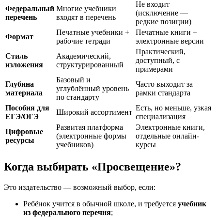
Не входит
Федеральный
Многие учебники
(исключение —
перечень
входят в перечень
редкие позиции)
Печатные учебники +
Печатные книги +
Формат
рабочие тетради
электронные версии
Практический,
Стиль
Академический,
доступный, с
изложения
структурированный
примерами
Базовый и
Глубина
Часто выходит за
углублённый уровень
материала
рамки стандарта
по стандарту
Пособия для
Есть, но меньше, узкая
Широкий ассортимент
ЕГЭ/ОГЭ
специализация
Развитая платформа
Электронные книги,
Цифровые
(электронные формы
отдельные онлайн-
ресурсы
учебников)
курсы
Когда выбирать «Просвещение»?
Это издательство — возможный выбор, если:
Ребёнок учится в обычной школе, и требуется
учебник
из федерального перечня
;