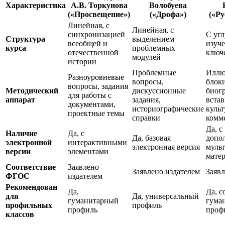
Характеристика
А.В. Торкунова
Волобуева
(«Просвещение»)
(«Дрофа»)
(«Ру
Линейная, с
Линейная, с
синхронизацией
С уг
Структура
выделением
всеобщей и
изуч
курса
проблемных
отечественной
ключ
модулей
истории
Проблемные
Иллю
Разноуровневые
вопросы,
блоки
вопросы, задания
Методический
дискуссионные
биог
для работы с
аппарат
задания,
встав
документами,
историографические
куль
проектные темы
справки
комм
Да, с
Наличие
Да, с
Да, базовая
допо
электронной
интерактивными
электронная версия
муль
версии
элементами
мате
Соответствие
Заявлено
Заявлено издателем
Заявл
ФГОС
издателем
Рекомендован
Да,
Да, с
для
Да, универсальный
гуманитарный
гума
профильных
профиль
профиль
проф
классов