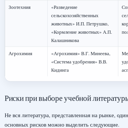
Зоотехния
«Разведение
Со
сельскохозяйственных
се
животных» И.П. Петрушко,
ко
«Кормление животных» А.П.
по
Калашникова
Агрохимия
«Агрохимия» В.Г. Минеева,
Ме
«Система удобрения» В.В.
уд
Кидинга
ас
Риски при выборе учебной литератур
Не вся литература, представленная на рынке, оди
основных рисков можно выделить следующие.