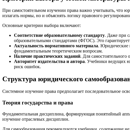
При самостоятельном изучении права важно учитывать, что юр
излагать нормы, но и объяснять логику правового регулирован
Основные критерии выбора включают:
Соответствие образовательному стандарту
. Даже при 
образовательными стандартами (ФГОС). Это гарантирует 
Актуальность нормативного материала
. Юридические 
фундаментальным теоретическим вопросам.
Наличие практических заданий
. Для самостоятельного 
Авторитет издательства и автора
. Учебники ведущих ю
риск ошибок.
Структура юридического самообразова
Системное изучение права предполагает последовательное осв
Теория государства и права
Фундаментальная дисциплина, формирующая понятийный аппар
изучение отраслевых дисциплин.
Для самообразования рекомендуются учебники, содержащие не т