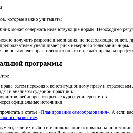
а
ов, которые важно учитывать:
ебник может содержать недействующие нормы. Необходимо регу
 можно получить разрозненные знания, не позволяющие видеть 
с преподавателем увеличивает риск неверного толкования норм.
иков не заменяет практического опыта и не даёт права на проф
уальной программы
ется:
и права, затем переходя к конституционному праву и отраслевым
адач и анализом судебной практики.
юристов, вебинары, открытые курсы университетов.
 через официальные источники.
прочитать в статье
«Планирование самообразования»
. А если в
ельного развития»
.
умент, если их выбор и использование основаны на понимании
регулярное обновление знаний позволяют сформировать прочную