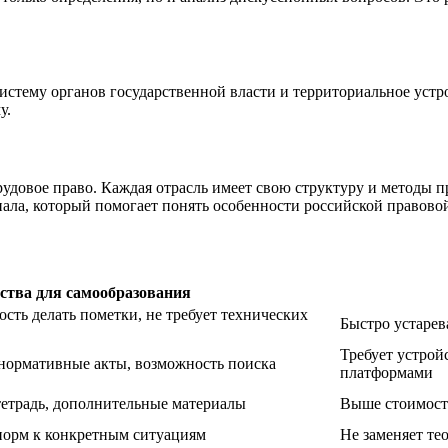
систему органов государственной власти и территориальное уст
у.
рудовое право. Каждая отрасль имеет свою структуру и методы 
ала, который помогает понять особенности российской правово
тва для самообразования
сть делать пометки, не требует технических
Быстро устарев
Требует устрой
 нормативные акты, возможность поиска
платформами
тетрадь, дополнительные материалы
Выше стоимост
норм к конкретным ситуациям
Не заменяет те