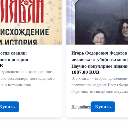
огия славян:
Игорь Федорович Федотов
ние и история
человека от убийства молн
UB
Научно-популярное издани
 дополненное и расширенное
1887.00 RUB
ого бестселлера, посвященного
Эта книга — второе, дополненн
ию и истории слав…
популярное издание Игоря Фед
Федотова, посвященное актуал
Купить
Купить
Подробнее