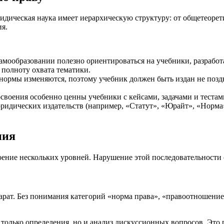
идическая наука имеет иерархическую структуру: от общетеоре
ия.
самообразовании полезно ориентироваться на учебники, разрабо
полноту охвата тематики.
нормы изменяются, поэтому учебник должен быть издан не поздне
освоения особенно ценны учебники с кейсами, задачами и тестам
ридических издательств (например, «Статут», «Юрайт», «Норма»
ния
оение нескольких уровней. Нарушение этой последовательности
ат. Без понимания категорий «норма права», «правоотношение
олько определения, но и анализ дискуссионных вопросов. Это р