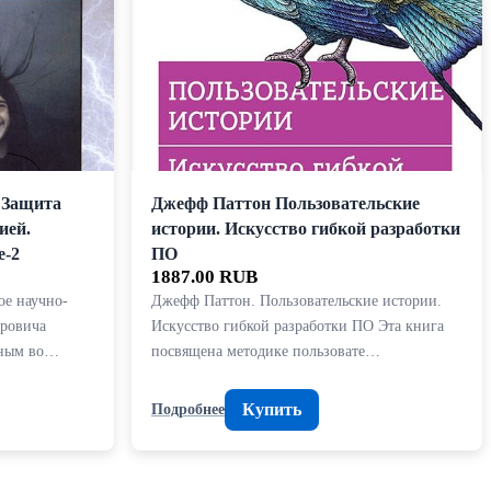
 Защита
Джефф Паттон Пользовательские
ией.
истории. Искусство гибкой разработки
е-2
ПО
1887.00 RUB
ое научно-
Джефф Паттон. Пользовательские истории.
оровича
Искусство гибкой разработки ПО Эта книга
ьным во…
посвящена методике пользовате…
Купить
Подробнее