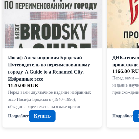
Иосиф Александрович Бродский
ДНК-генеал
Путеводитель по переименованному
происхожде
1166.00 R
городу. A Guide to a Renamed City.
Перед вами —
Избранные эссе
1120.00 RUB
издание научн
Перед вами двуязычное издание избранных
происхожден
эссе Иосифа Бродского (1940–1996),
объединяющее тексты на языке оригин…
Купить
Подробнее
Подробнее