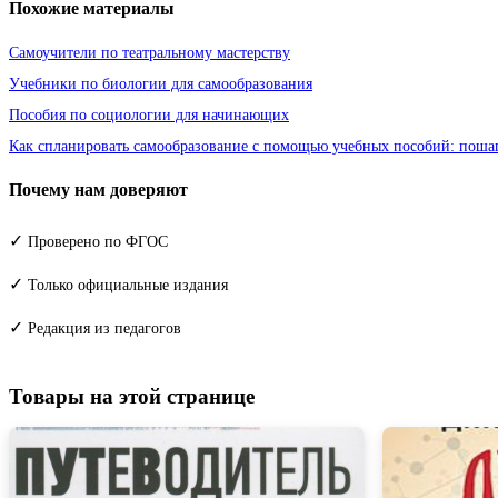
Похожие материалы
Самоучители по театральному мастерству
Учебники по биологии для самообразования
Пособия по социологии для начинающих
Как спланировать самообразование с помощью учебных пособий: поша
Почему нам доверяют
✓
Проверено по ФГОС
✓
Только официальные издания
✓
Редакция из педагогов
Товары на этой странице