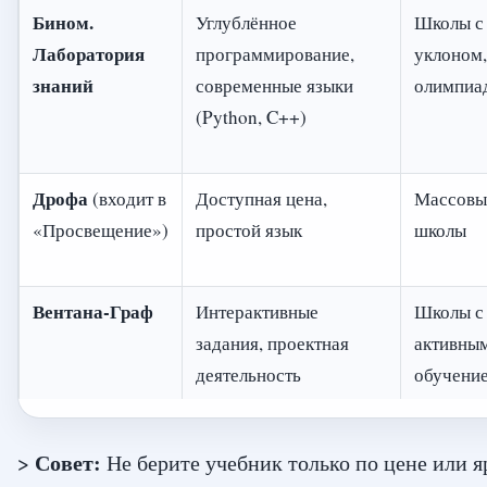
Бином.
Углублённое
Школы с 
Лаборатория
программирование,
уклоном,
знаний
современные языки
олимпиа
(Python, C++)
Дрофа
(входит в
Доступная цена,
Массовы
«Просвещение»)
простой язык
школы
Вентана-Граф
Интерактивные
Школы с
задания, проектная
активны
деятельность
обучени
Совет:
>
Не берите учебник только по цене или я