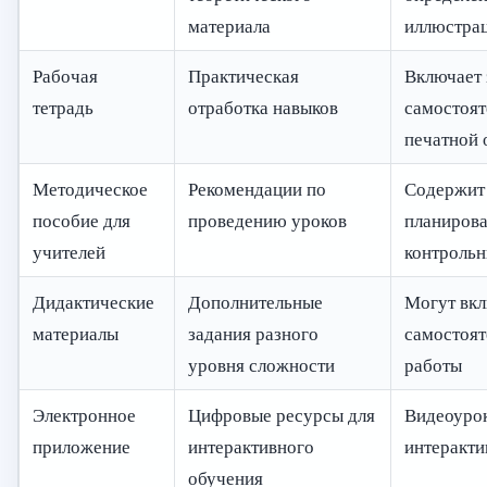
материала
иллюстра
Рабочая
Практическая
Включает 
тетрадь
отработка навыков
самостоят
печатной 
Методическое
Рекомендации по
Содержит
пособие для
проведению уроков
планирова
учителей
контрольн
Дидактические
Дополнительные
Могут вкл
материалы
задания разного
самостоят
уровня сложности
работы
Электронное
Цифровые ресурсы для
Видеоурок
приложение
интерактивного
интеракти
обучения