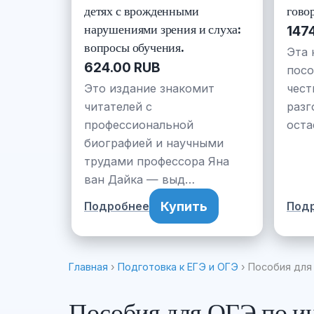
детях с врожденными
гово
нарушениями зрения и слуха:
147
вопросы обучения.
Эта 
624.00 RUB
посо
Это издание знакомит
чест
читателей с
разг
профессиональной
оста
биографией и научными
трудами профессора Яна
ван Дайка — выд…
Купить
Подробнее
Под
Главная
›
Подготовка к ЕГЭ и ОГЭ
› Пособия для
Пособия для ОГЭ по ин