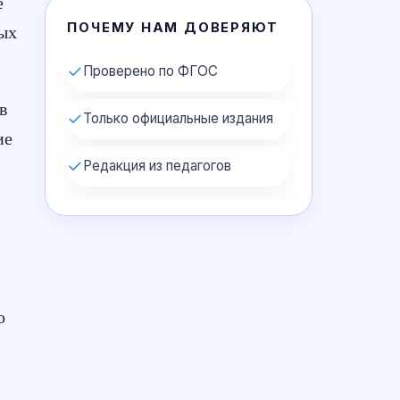
е
ПОЧЕМУ НАМ ДОВЕРЯЮТ
мых
✓
Проверено по ФГОС
в
✓
Только официальные издания
ие
✓
Редакция из педагогов
о