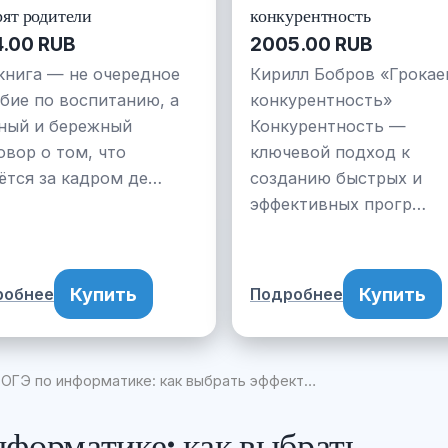
рят родители
конкурентность
4.00 RUB
2005.00 RUB
книга — не очередное
Кирилл Бобров «Грока
бие по воспитанию, а
конкурентность»
ный и бережный
Конкурентность —
овор о том, что
ключевой подход к
ётся за кадром де…
созданию быстрых и
эффективных прогр…
Купить
Купить
робнее
Подробнее
 ОГЭ по информатике: как выбрать эффект…
форматике: как выбрать