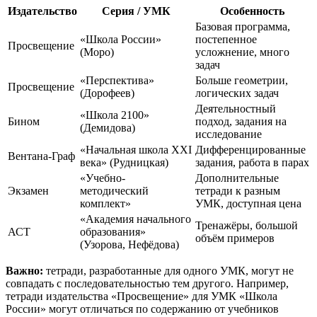
Издательство
Серия / УМК
Особенность
Базовая программа,
«Школа России»
постепенное
Просвещение
(Моро)
усложнение, много
задач
«Перспектива»
Больше геометрии,
Просвещение
(Дорофеев)
логических задач
Деятельностный
«Школа 2100»
Бином
подход, задания на
(Демидова)
исследование
«Начальная школа XXI
Дифференцированные
Вентана-Граф
века» (Рудницкая)
задания, работа в парах
«Учебно-
Дополнительные
Экзамен
методический
тетради к разным
комплект»
УМК, доступная цена
«Академия начального
Тренажёры, большой
АСТ
образования»
объём примеров
(Узорова, Нефёдова)
Важно:
тетради, разработанные для одного УМК, могут не
совпадать с последовательностью тем другого. Например,
тетради издательства «Просвещение» для УМК «Школа
России» могут отличаться по содержанию от учебников