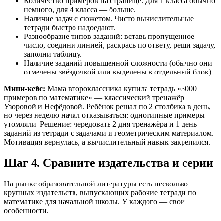
Количество примеров на странице. Для 1 класса обычно
немного, для 4 класса — больше.
Наличие задач с сюжетом. Чисто вычислительные
тетради быстро надоедают.
Разнообразие типов заданий: вставь пропущенное
число, соедини линией, раскрась по ответу, реши задачу,
заполни таблицу.
Наличие заданий повышенной сложности (обычно они
отмечены звёздочкой или выделены в отдельный блок).
Мини-кейс:
Мама второклассника купила тетрадь «3000
примеров по математике» — классический тренажёр
Узоровой и Нефёдовой. Ребёнок решал по 2 столбика в день,
но через неделю начал отказываться: однотипные примеры
утомляли. Решение: чередовать 2 дня тренажёра и 1 день
заданий из тетради с задачами и геометрическим материалом.
Мотивация вернулась, а вычислительный навык закрепился.
Шаг 4. Сравните издательства и серии
На рынке образовательной литературы есть несколько
крупных издательств, выпускающих рабочие тетради по
математике для начальной школы. У каждого — свои
особенности.