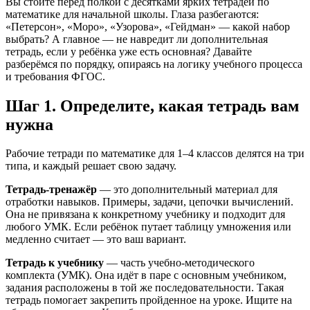
Вы стоите перед полкой с десятками ярких тетрадей по
математике для начальной школы. Глаза разбегаются:
«Петерсон», «Моро», «Узорова», «Гейдман» — какой набор
выбрать? А главное — не навредит ли дополнительная
тетрадь, если у ребёнка уже есть основная? Давайте
разберёмся по порядку, опираясь на логику учебного процесса
и требования ФГОС.
Шаг 1. Определите, какая тетрадь вам
нужна
Рабочие тетради по математике для 1–4 классов делятся на три
типа, и каждый решает свою задачу.
Тетрадь-тренажёр
— это дополнительный материал для
отработки навыков. Примеры, задачи, цепочки вычислений.
Она не привязана к конкретному учебнику и подходит для
любого УМК. Если ребёнок путает таблицу умножения или
медленно считает — это ваш вариант.
Тетрадь к учебнику
— часть учебно-методического
комплекта (УМК). Она идёт в паре с основным учебником,
задания расположены в той же последовательности. Такая
тетрадь помогает закрепить пройденное на уроке. Ищите на