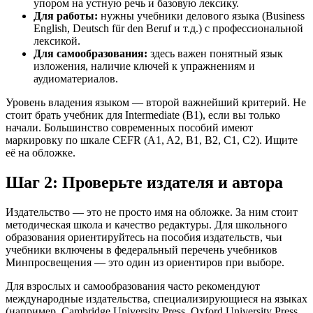
упором на устную речь и базовую лексику.
Для работы:
нужны учебники делового языка (Business
English, Deutsch für den Beruf и т.д.) с профессиональной
лексикой.
Для самообразования:
здесь важен понятный язык
изложения, наличие ключей к упражнениям и
аудиоматериалов.
Уровень владения языком — второй важнейший критерий. Не
стоит брать учебник для Intermediate (B1), если вы только
начали. Большинство современных пособий имеют
маркировку по шкале CEFR (A1, A2, B1, B2, C1, C2). Ищите
её на обложке.
Шаг 2: Проверьте издателя и автора
Издательство — это не просто имя на обложке. За ним стоит
методическая школа и качество редактуры. Для школьного
образования ориентируйтесь на пособия издательств, чьи
учебники включены в федеральный перечень учебников
Минпросвещения — это один из ориентиров при выборе.
Для взрослых и самообразования часто рекомендуют
международные издательства, специализирующиеся на языках
(например, Cambridge University Press, Oxford University Press,