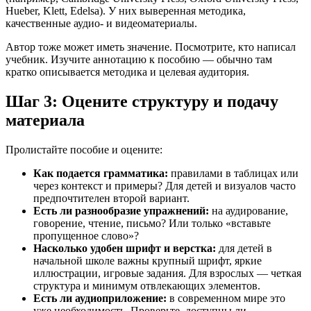
Hueber, Klett, Edelsa). У них выверенная методика,
качественные аудио- и видеоматериалы.
Автор тоже может иметь значение. Посмотрите, кто написал
учебник. Изучите аннотацию к пособию — обычно там
кратко описывается методика и целевая аудитория.
Шаг 3: Оцените структуру и подачу
материала
Пролистайте пособие и оцените:
Как подается грамматика:
правилами в таблицах или
через контекст и примеры? Для детей и визуалов часто
предпочтителен второй вариант.
Есть ли разнообразие упражнений:
на аудирование,
говорение, чтение, письмо? Или только «вставьте
пропущенное слово»?
Насколько удобен шрифт и верстка:
для детей в
начальной школе важны крупный шрифт, яркие
иллюстрации, игровые задания. Для взрослых — четкая
структура и минимум отвлекающих элементов.
Есть ли аудиоприложение:
в современном мире это
уже необходимость. Проверьте, доступны ли